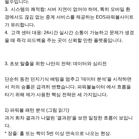
필수입니다.
3. 시스템의 쾌적함: 서버 지연이 없어야 하며, 특히 모바일 환
경에서도 끊김 없는 중계 서비스를 제공하는 EOS파워볼사이트
가 유리합니다.
4. 고객 센터 대응: 24시간 실시간 소통이 가능하고 문제가 생겼
을 때 즉각 피드백을 주는 곳이 신뢰할 만한 플랫폼입니다.
3. 초보 탈출을 위한 나만의 전략: 데이터와 심리전
단순히 동전 던지기식 배팅을 멈추고 '데이터 분석'을 시작하면
서 저의 승률은 급격히 변했습니다. 파워볼놀이터 에서 흐름을
타기 위해 제가 사용한 핵심 전략은 세 가지입니다.
1) 파워볼 패턴 분석 (그림 읽기)
과거 회차 결과가 나열된 '결과판'을 보면 일정한 흐름이 보입니
다.
* 장줄: 홀 또는 짝이 5번 이상 연속으로 나오는 현상.