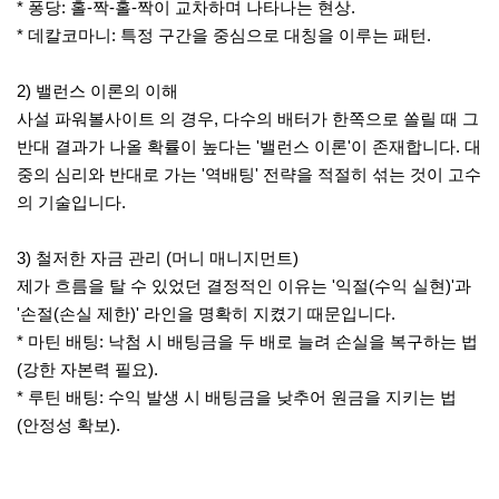
* 퐁당: 홀-짝-홀-짝이 교차하며 나타나는 현상.
* 데칼코마니: 특정 구간을 중심으로 대칭을 이루는 패턴.
2) 밸런스 이론의 이해
사설 파워볼사이트 의 경우, 다수의 배터가 한쪽으로 쏠릴 때 그
반대 결과가 나올 확률이 높다는 '밸런스 이론'이 존재합니다. 대
중의 심리와 반대로 가는 '역배팅' 전략을 적절히 섞는 것이 고수
의 기술입니다.
3) 철저한 자금 관리 (머니 매니지먼트)
제가 흐름을 탈 수 있었던 결정적인 이유는 '익절(수익 실현)'과
'손절(손실 제한)' 라인을 명확히 지켰기 때문입니다.
* 마틴 배팅: 낙첨 시 배팅금을 두 배로 늘려 손실을 복구하는 법
(강한 자본력 필요).
* 루틴 배팅: 수익 발생 시 배팅금을 낮추어 원금을 지키는 법
(안정성 확보).