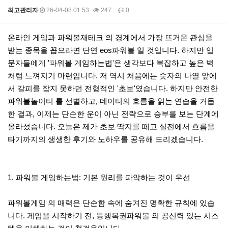
최고관리자
26-04-08 01:53
247
0
본문
온라인 게임과 파워볼재테크 의 경계에서 가장 뜨거운 관심을
받는 종목을 꼽으라면 단연 eos파워볼 일 것입니다. 하지만 입
문자들에게 '파워볼 게임하는법'은 생각보다 복잡하고 높은 벽
처럼 느껴지기 마련입니다. 저 역시 처음에는 숫자의 나열 앞에
서 갈피를 잡지 못하던 전형적인 '초보'였습니다. 하지만 안전한
파워볼놀이터 를 선별하고, 데이터의 흐름을 읽는 연습을 거듭
한 결과, 이제는 단순한 운이 아닌 전략으로 승부를 보는 단계에
올라섰습니다. 오늘은 제가 초보 딱지를 떼고 실전에서 흐름을
타기까지의 생생한 후기와 노하우를 공유해 드리겠습니다.
1. 파워볼 게임하는법: 기본 원리를 파악하는 것이 우선
파워볼게임 의 매력은 단순함 속에 숨겨진 명확한 규칙에 있습
니다. 게임을 시작하기 전, 동행복권파워볼 의 공신력 있는 시스