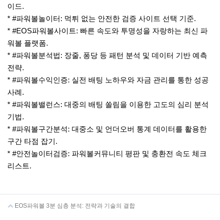
이드.
* #파워볼놀이터: 먹튀 없는 안전한 검증 사이트 선택 기준.
* #EOS파워볼사이트: 빠른 속도와 투명성을 자랑하는 최신 파
워볼 플랫폼.
* #파워볼분석법: 장줄, 퐁당 등 패턴 분석 및 데이터 기반 예측
전략.
* #파워볼수익인증: 실전 배팅 노하우와 자금 관리를 통한 성공
사례.
* #파워볼밸런스: 대중의 배팅 쏠림을 이용한 고도의 심리 분석
기법.
* #파워볼구간분석: 대중소 및 언더오버 통계 데이터를 활용한
구간 타점 잡기.
* #안전놀이터검증: 파워볼커뮤니티 평판 및 충환전 속도 체크
리스트.
EOS파워볼 3분 심층 분석: 전략과 기술의 결합