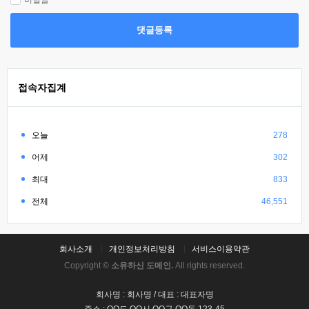
비밀글
댓글등록
접속자집계
오늘
278
어제
302
최대
833
전체
46,551
회사소개
개인정보처리방침
서비스이용약관
Copyright ©
소유하신 도메인.
All rights reserved.
회사명 : 회사명 / 대표 : 대표자명