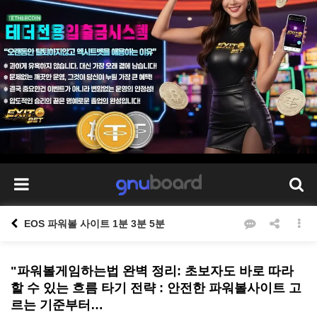
EOS 파워볼 사이트 1분 3분 5분
"파워볼게임하는법 완벽 정리: 초보자도 바로 따라
할 수 있는 흐름 타기 전략 : 안전한 파워볼사이트 고
르는 기준부터…