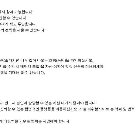
 즉시 참여 가능합니다.
인할 수 있습니다.
우려가 적고 투명합니다.
만의 전략을 세울 수 있습니다.
 흐름(줄타기)이나 번갈아 나오는 흐름(퐁당)을 파악하십시오.
 기법(수익 시 베팅액 조절)을 자산 상황에 맞춰 신중히 적용하세요.
수렴을 기대해 볼 수 있습니다.
다. 반드시 본인이 감당할 수 있는 예산 내에서 즐겨야 합니다.
신뢰할 수 있는 합법적인 플랫폼을 이용하십시오. 사설 파워볼사이트 는 먹튀 및 법적
하게 베팅액을 키우는 행위는 지양해야 합니다.