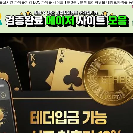
파워볼실시간 파워볼게임
EOS 파워볼 사이트 1분 3분 5분 엔트리파워볼 네임드파워