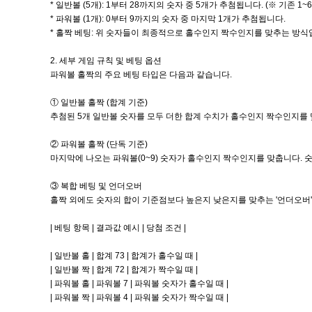
* 일반볼 (5개): 1부터 28까지의 숫자 중 5개가 추첨됩니다. (※ 기존
* 파워볼 (1개): 0부터 9까지의 숫자 중 마지막 1개가 추첨됩니다.
* 홀짝 베팅: 위 숫자들이 최종적으로 홀수인지 짝수인지를 맞추는 방식
2. 세부 게임 규칙 및 베팅 옵션
파워볼 홀짝의 주요 베팅 타입은 다음과 같습니다.
① 일반볼 홀짝 (합계 기준)
추첨된 5개 일반볼 숫자를 모두 더한 합계 수치가 홀수인지 짝수인지를 
② 파워볼 홀짝 (단독 기준)
마지막에 나오는 파워볼(0~9) 숫자가 홀수인지 짝수인지를 맞춥니다. 
③ 복합 베팅 및 언더오버
홀짝 외에도 숫자의 합이 기준점보다 높은지 낮은지를 맞추는 '언더오버'
| 베팅 항목 | 결과값 예시 | 당첨 조건 |
| 일반볼 홀 | 합계 73 | 합계가 홀수일 때 |
| 일반볼 짝 | 합계 72 | 합계가 짝수일 때 |
| 파워볼 홀 | 파워볼 7 | 파워볼 숫자가 홀수일 때 |
| 파워볼 짝 | 파워볼 4 | 파워볼 숫자가 짝수일 때 |