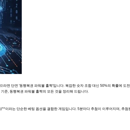
라면 단연 '동행복권 파워볼 홀짝'입니다. 복잡한 숫자 조합 대신 50%의 확률에 도
 기준, 동행복권 파워볼 홀짝의 모든 것을 정리해 드립니다.
ven)'**이라는 단순한 베팅 옵션을 결합한 게임입니다. 5분마다 추첨이 이루어지며, 추