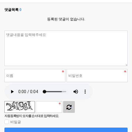
댓글목록
0
등록된 댓글이 없습니다.
자동등록방지 숫자를 순서대로 입력하세요.
비밀글