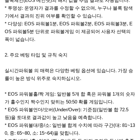
블록체인(EOS 메인넷)의 해시 값을 추첨 결과로 사용합니다.
* 투명성: 운영자가 결과를 수정할 수 없으며, 누구나 블록 탐색
기에서 결과의 진위 여부를 확인할 수 있습니다.
* 다양성: EOS 파워볼1분, EOS 파워볼2분, EOS 파워볼3분, E
OS 파워볼5분 단위로 파워볼게임 이 제공되어 사용자 선택의
폭이 넓습니다.
2. 주요 베팅 타입 및 규칙 숙지
실시간파워볼 의 매력은 다양한 베팅 옵션에 있습니다. 가장 승
률이 높은 방식 위주로 숙지하십시오.
* EOS 파워볼홀/짝 게임: 일반볼 5개 합 혹은 파워볼 1개의 숫자
가 홀수인지 짝수인지 맞히는 50:50 확률 게임입니다.
* EOS 파워볼언더/오버(Under/Over): 기준점(일반볼 합 72.5
등)을 토대로 결과값이 높고 낮음을 예측합니다.
* EOS 파워볼대/중/소: 일반볼 합계 수치에 따라 구간(대: 81~13
0, 중: 65~80, 소: 15~64)을 맞힙니다.