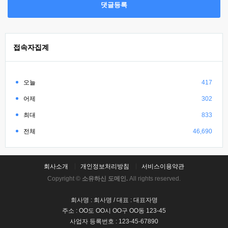
댓글등록
접속자집계
오늘
417
어제
302
최대
833
전체
46,690
회사소개
개인정보처리방침
서비스이용약관
Copyright ©
소유하신 도메인.
All rights reserved.
회사명 : 회사명 / 대표 : 대표자명
주소 : OO도 OO시 OO구 OO동 123-45
사업자 등록번호 : 123-45-67890