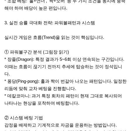
* 조합 베팅: '홀+언더', '짝+오버' 등 두 가지 조건을 동시에 충족
해야 하며 배당이 높은 편입니다.
3. 실전 승률 극대화 전략: 파워볼패턴과 시스템
실시간 게임은 흐름(Trend)을 읽는 것이 핵심입니다.
① 파워볼구간 분석 (그림장 읽기)
* 장줄(Dragon): 특정 결과가 5~6회 이상 연속되는 구간입니다.
이때는 흐름이 끊기기 전까지 추세에 탑승하는 것이 정석입니
다.
* 퐁당(Ping-pong): 홀과 짝이 번갈아 나오는 패턴입니다. 일정한
리듬에 맞춰 교차 베팅을 진행합니다.
* 데칼코마니: 과거 특정 회차의 패턴이 현재 그대로 복사되어
나타나는 현상을 포착하여 베팅합니다.
② 시스템 베팅 기법
감정을 배제하고 기계적으로 자금을 운용하는 방법입니다.