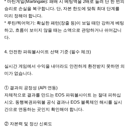
* 마틴게일(Martingale): 패배 시 베팅액을 2배로 늘려 단 한 번의
승리로 손실을 복구합니다. 단, 자본 한도에 맞춰 최대 단계를
미리 정해야 합니다.
* 루틴/찍어먹기: 확실한 패턴(장줄 등)이 보일 때만 강하게 베팅
하고, 흐름이 보이지 않을 때는 소액으로 관망하거나 쉬어갑니
다.
4. 안전한 파워볼사이트 선택 기준 (필수 체크)
실시간 게임에서 수익을 내더라도 안전하게 환전받지 못하면 의
미가 없습니다.
① 결과의 공정성 (API 연동)
자체적으로 결과를 만드는 EOS 파워볼사이트 는 절대 피하십
시오. 동행복권파워볼 공식 결과나 EOS 블록체인 해시를 실시
간으로 연동하는 곳인지 확인해야 합니다.
② 자본력 및 정산 신뢰도