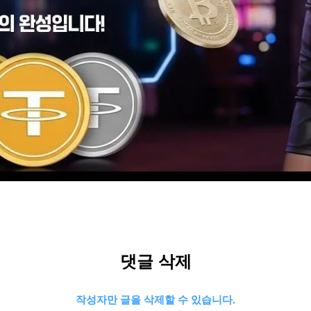
댓글 삭제
작성자만 글을 삭제할 수 있습니다.