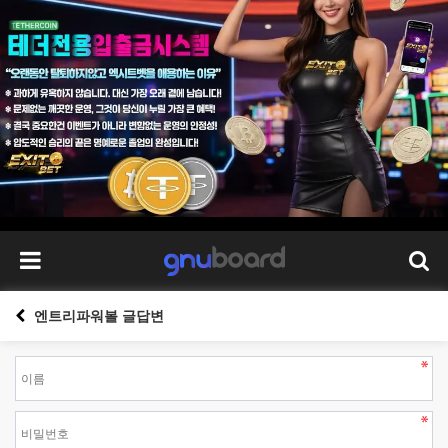
엔트리파워볼 글답변